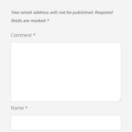
Your email address will not be published.
Required
fields are marked
*
Comment
*
Name
*