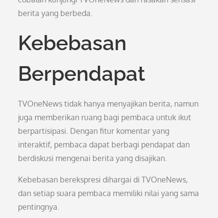
berita yang berbeda.
Kebebasan
Berpendapat
TVOneNews tidak hanya menyajikan berita, namun
juga memberikan ruang bagi pembaca untuk ikut
berpartisipasi. Dengan fitur komentar yang
interaktif, pembaca dapat berbagi pendapat dan
berdiskusi mengenai berita yang disajikan.
Kebebasan berekspresi dihargai di TVOneNews,
dan setiap suara pembaca memiliki nilai yang sama
pentingnya.