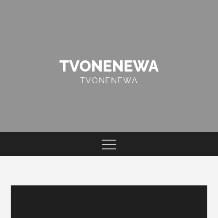
Skip
to
content
TVONENEWA
TVONENEWA