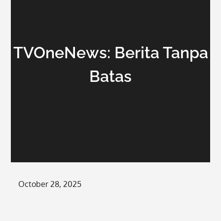
TVOneNews: Berita Tanpa
Batas
Posted
October 28, 2025
on