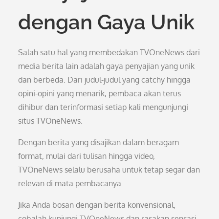
dengan Gaya Unik
Salah satu hal yang membedakan TVOneNews dari
media berita lain adalah gaya penyajian yang unik
dan berbeda. Dari judul-judul yang catchy hingga
opini-opini yang menarik, pembaca akan terus
dihibur dan terinformasi setiap kali mengunjungi
situs TVOneNews.
Dengan berita yang disajikan dalam beragam
format, mulai dari tulisan hingga video,
TVOneNews selalu berusaha untuk tetap segar dan
relevan di mata pembacanya.
Jika Anda bosan dengan berita konvensional,
cobalah kunjungi TVOneNews dan rasakan sensasi