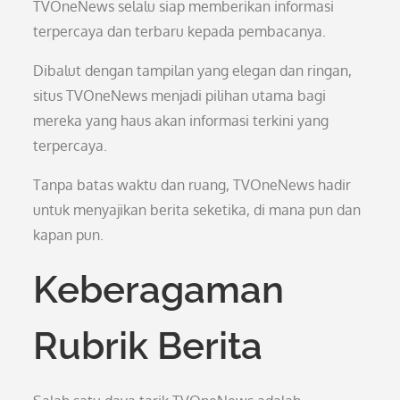
TVOneNews selalu siap memberikan informasi
terpercaya dan terbaru kepada pembacanya.
Dibalut dengan tampilan yang elegan dan ringan,
situs TVOneNews menjadi pilihan utama bagi
mereka yang haus akan informasi terkini yang
terpercaya.
Tanpa batas waktu dan ruang, TVOneNews hadir
untuk menyajikan berita seketika, di mana pun dan
kapan pun.
Keberagaman
Rubrik Berita