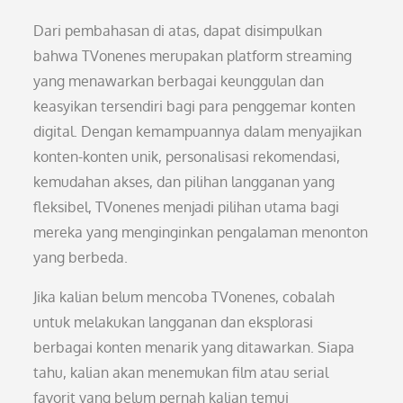
Dari pembahasan di atas, dapat disimpulkan
bahwa TVonenes merupakan platform streaming
yang menawarkan berbagai keunggulan dan
keasyikan tersendiri bagi para penggemar konten
digital. Dengan kemampuannya dalam menyajikan
konten-konten unik, personalisasi rekomendasi,
kemudahan akses, dan pilihan langganan yang
fleksibel, TVonenes menjadi pilihan utama bagi
mereka yang menginginkan pengalaman menonton
yang berbeda.
Jika kalian belum mencoba TVonenes, cobalah
untuk melakukan langganan dan eksplorasi
berbagai konten menarik yang ditawarkan. Siapa
tahu, kalian akan menemukan film atau serial
favorit yang belum pernah kalian temui