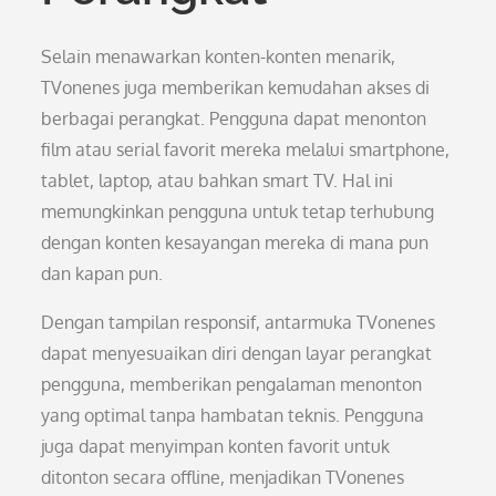
Selain menawarkan konten-konten menarik,
TVonenes juga memberikan kemudahan akses di
berbagai perangkat. Pengguna dapat menonton
film atau serial favorit mereka melalui smartphone,
tablet, laptop, atau bahkan smart TV. Hal ini
memungkinkan pengguna untuk tetap terhubung
dengan konten kesayangan mereka di mana pun
dan kapan pun.
Dengan tampilan responsif, antarmuka TVonenes
dapat menyesuaikan diri dengan layar perangkat
pengguna, memberikan pengalaman menonton
yang optimal tanpa hambatan teknis. Pengguna
juga dapat menyimpan konten favorit untuk
ditonton secara offline, menjadikan TVonenes