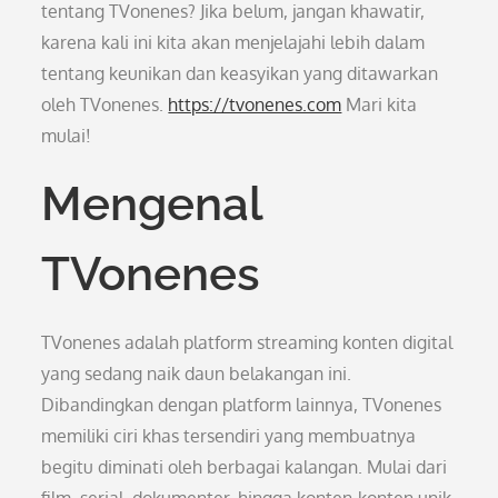
tentang TVonenes? Jika belum, jangan khawatir,
karena kali ini kita akan menjelajahi lebih dalam
tentang keunikan dan keasyikan yang ditawarkan
oleh TVonenes.
https://tvonenes.com
Mari kita
mulai!
Mengenal
TVonenes
TVonenes adalah platform streaming konten digital
yang sedang naik daun belakangan ini.
Dibandingkan dengan platform lainnya, TVonenes
memiliki ciri khas tersendiri yang membuatnya
begitu diminati oleh berbagai kalangan. Mulai dari