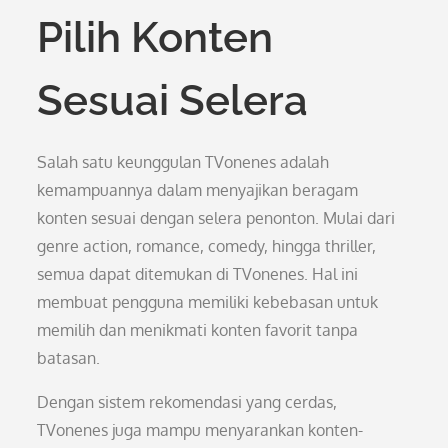
Pilih Konten
Sesuai Selera
Salah satu keunggulan TVonenes adalah
kemampuannya dalam menyajikan beragam
konten sesuai dengan selera penonton. Mulai dari
genre action, romance, comedy, hingga thriller,
semua dapat ditemukan di TVonenes. Hal ini
membuat pengguna memiliki kebebasan untuk
memilih dan menikmati konten favorit tanpa
batasan.
Dengan sistem rekomendasi yang cerdas,
TVonenes juga mampu menyarankan konten-