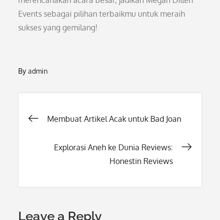
merencanakan acara besar, jadikan Megan Dillen
Events sebagai pilihan terbaikmu untuk meraih
sukses yang gemilang!
By
admin
Post
Membuat Artikel Acak untuk Bad Joan
navigation
Explorasi Aneh ke Dunia Reviews:
Honestin Reviews
Leave a Reply