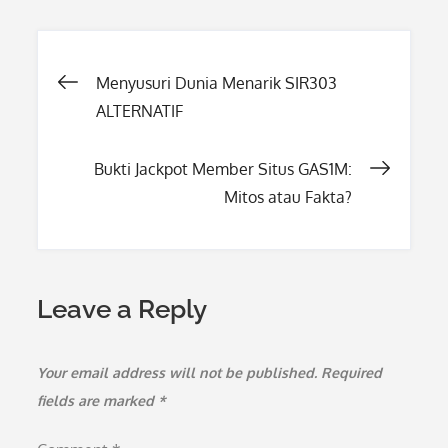
Post
Menyusuri Dunia Menarik SIR303
ALTERNATIF
navigation
Bukti Jackpot Member Situs GAS1M:
Mitos atau Fakta?
Leave a Reply
Your email address will not be published.
Required
fields are marked
*