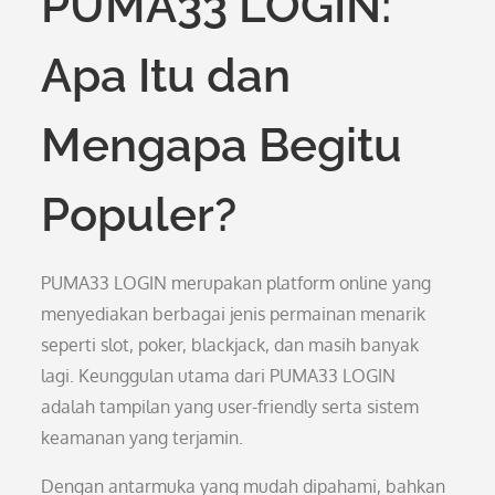
PUMA33 LOGIN:
Apa Itu dan
Mengapa Begitu
Populer?
PUMA33 LOGIN merupakan platform online yang
menyediakan berbagai jenis permainan menarik
seperti slot, poker, blackjack, dan masih banyak
lagi. Keunggulan utama dari PUMA33 LOGIN
adalah tampilan yang user-friendly serta sistem
keamanan yang terjamin.
Dengan antarmuka yang mudah dipahami, bahkan