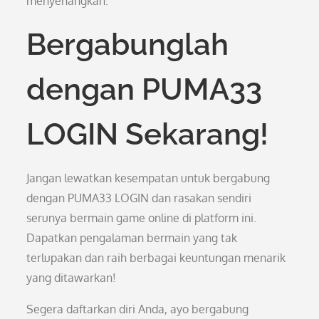
menyenangkan.
Bergabunglah
dengan PUMA33
LOGIN Sekarang!
Jangan lewatkan kesempatan untuk bergabung
dengan PUMA33 LOGIN dan rasakan sendiri
serunya bermain game online di platform ini.
Dapatkan pengalaman bermain yang tak
terlupakan dan raih berbagai keuntungan menarik
yang ditawarkan!
Segera daftarkan diri Anda, ayo bergabung