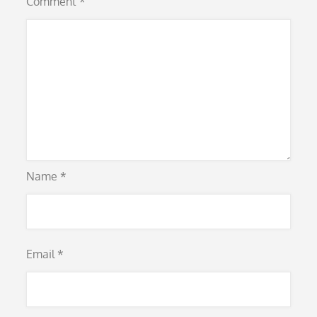
Comment
*
Name
*
Email
*