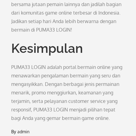
bersama jutaan pemain lainnya dan jadilah bagian
dari komunitas game online terbesar di Indonesia.
Jadikan setiap hari Anda lebih berwarna dengan
bermain di PUMA33 LOGIN!
Kesimpulan
PUMA33 LOGIN adalah portal bermain online yang
menawarkan pengalaman bermain yang seru dan
mengasyikkan. Dengan berbagai jenis permainan
menarik, promo menggiurkan, keamanan yang
terjamin, serta pelayanan customer service yang
responsif, PUMA33 LOGIN menjadi pilihan tepat
bagi Anda yang gemar bermain game online.
By
admin