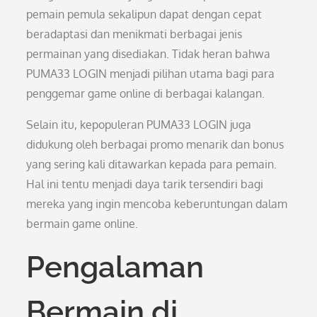
pemain pemula sekalipun dapat dengan cepat
beradaptasi dan menikmati berbagai jenis
permainan yang disediakan. Tidak heran bahwa
PUMA33 LOGIN menjadi pilihan utama bagi para
penggemar game online di berbagai kalangan.
Selain itu, kepopuleran PUMA33 LOGIN juga
didukung oleh berbagai promo menarik dan bonus
yang sering kali ditawarkan kepada para pemain.
Hal ini tentu menjadi daya tarik tersendiri bagi
mereka yang ingin mencoba keberuntungan dalam
bermain game online.
Pengalaman
Bermain di