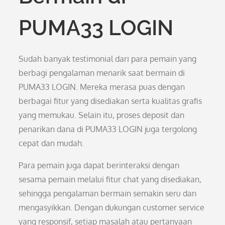
PUMA33 LOGIN
Sudah banyak testimonial dari para pemain yang
berbagi pengalaman menarik saat bermain di
PUMA33 LOGIN. Mereka merasa puas dengan
berbagai fitur yang disediakan serta kualitas grafis
yang memukau. Selain itu, proses deposit dan
penarikan dana di PUMA33 LOGIN juga tergolong
cepat dan mudah.
Para pemain juga dapat berinteraksi dengan
sesama pemain melalui fitur chat yang disediakan,
sehingga pengalaman bermain semakin seru dan
mengasyikkan. Dengan dukungan customer service
yang responsif, setiap masalah atau pertanyaan