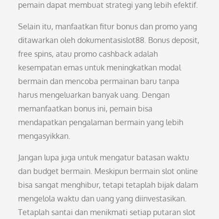
pemain dapat membuat strategi yang lebih efektif.
Selain itu, manfaatkan fitur bonus dan promo yang
ditawarkan oleh dokumentasislot88. Bonus deposit,
free spins, atau promo cashback adalah
kesempatan emas untuk meningkatkan modal
bermain dan mencoba permainan baru tanpa
harus mengeluarkan banyak uang. Dengan
memanfaatkan bonus ini, pemain bisa
mendapatkan pengalaman bermain yang lebih
mengasyikkan.
Jangan lupa juga untuk mengatur batasan waktu
dan budget bermain. Meskipun bermain slot online
bisa sangat menghibur, tetapi tetaplah bijak dalam
mengelola waktu dan uang yang diinvestasikan.
Tetaplah santai dan menikmati setiap putaran slot