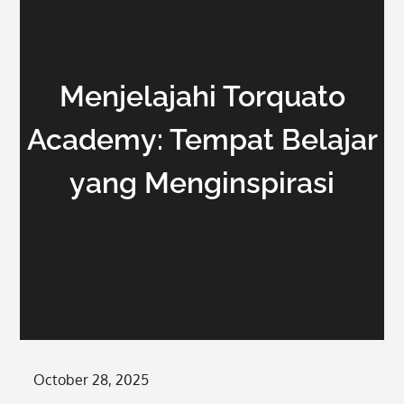
Menjelajahi Torquato
Academy: Tempat Belajar
yang Menginspirasi
Posted
October 28, 2025