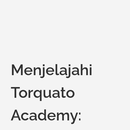
on
Menjelajahi
Torquato
Academy: