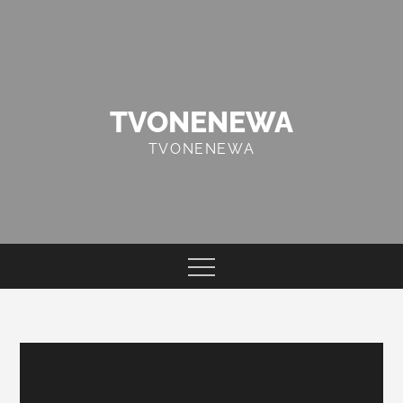
Skip
to
content
TVONENEWA
TVONENEWA