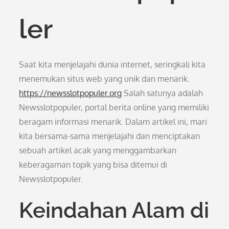
ler
Saat kita menjelajahi dunia internet, seringkali kita
menemukan situs web yang unik dan menarik.
https://newsslotpopuler.org
Salah satunya adalah
Newsslotpopuler, portal berita online yang memiliki
beragam informasi menarik. Dalam artikel ini, mari
kita bersama-sama menjelajahi dan menciptakan
sebuah artikel acak yang menggambarkan
keberagaman topik yang bisa ditemui di
Newsslotpopuler.
Keindahan Alam di