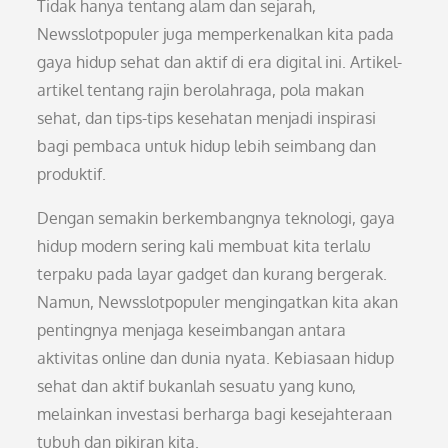
Tidak hanya tentang alam dan sejarah,
Newsslotpopuler juga memperkenalkan kita pada
gaya hidup sehat dan aktif di era digital ini. Artikel-
artikel tentang rajin berolahraga, pola makan
sehat, dan tips-tips kesehatan menjadi inspirasi
bagi pembaca untuk hidup lebih seimbang dan
produktif.
Dengan semakin berkembangnya teknologi, gaya
hidup modern sering kali membuat kita terlalu
terpaku pada layar gadget dan kurang bergerak.
Namun, Newsslotpopuler mengingatkan kita akan
pentingnya menjaga keseimbangan antara
aktivitas online dan dunia nyata. Kebiasaan hidup
sehat dan aktif bukanlah sesuatu yang kuno,
melainkan investasi berharga bagi kesejahteraan
tubuh dan pikiran kita.