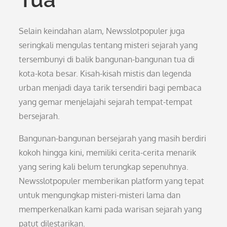
Selain keindahan alam, Newsslotpopuler juga
seringkali mengulas tentang misteri sejarah yang
tersembunyi di balik bangunan-bangunan tua di
kota-kota besar. Kisah-kisah mistis dan legenda
urban menjadi daya tarik tersendiri bagi pembaca
yang gemar menjelajahi sejarah tempat-tempat
bersejarah.
Bangunan-bangunan bersejarah yang masih berdiri
kokoh hingga kini, memiliki cerita-cerita menarik
yang sering kali belum terungkap sepenuhnya.
Newsslotpopuler memberikan platform yang tepat
untuk mengungkap misteri-misteri lama dan
memperkenalkan kami pada warisan sejarah yang
patut dilestarikan.