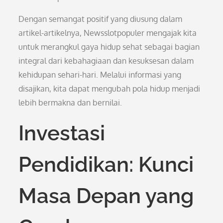
Dengan semangat positif yang diusung dalam
artikel-artikelnya, Newsslotpopuler mengajak kita
untuk merangkul gaya hidup sehat sebagai bagian
integral dari kebahagiaan dan kesuksesan dalam
kehidupan sehari-hari. Melalui informasi yang
disajikan, kita dapat mengubah pola hidup menjadi
lebih bermakna dan bernilai.
Investasi
Pendidikan: Kunci
Masa Depan yang