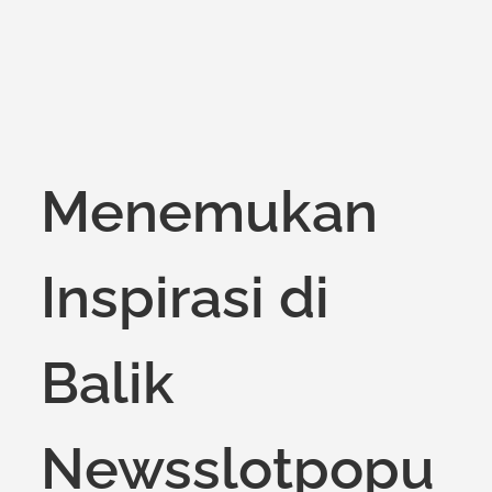
Menemukan
Inspirasi di
Balik
Newsslotpopu