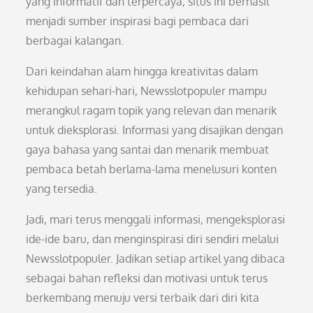
yang informatif dan terpercaya, situs ini berhasil
menjadi sumber inspirasi bagi pembaca dari
berbagai kalangan.
Dari keindahan alam hingga kreativitas dalam
kehidupan sehari-hari, Newsslotpopuler mampu
merangkul ragam topik yang relevan dan menarik
untuk dieksplorasi. Informasi yang disajikan dengan
gaya bahasa yang santai dan menarik membuat
pembaca betah berlama-lama menelusuri konten
yang tersedia.
Jadi, mari terus menggali informasi, mengeksplorasi
ide-ide baru, dan menginspirasi diri sendiri melalui
Newsslotpopuler. Jadikan setiap artikel yang dibaca
sebagai bahan refleksi dan motivasi untuk terus
berkembang menuju versi terbaik dari diri kita