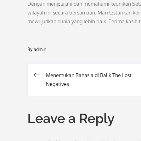
Dengan menjelajahi dan memahami keunikan Selan
wilayah ini secara bersamaan. Mari lestarikan k
mewujudkan dunia yang lebih baik. Terima kasih t
By
admin
Menemukan Rahasia di Balik The Lost
Post
Negatives
navigation
Leave a Reply