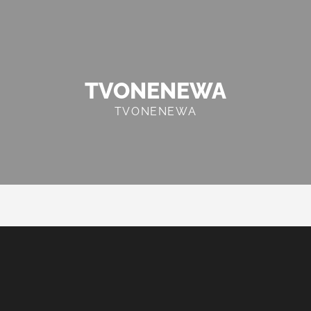
TVONENEWA
TVONENEWA