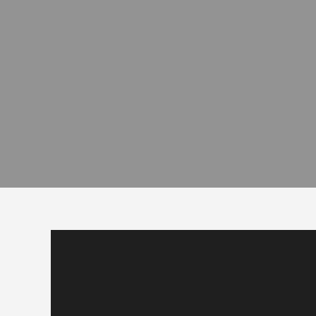
Skip
to
content