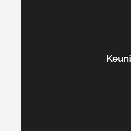
Keuni