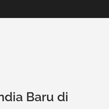
dia Baru di