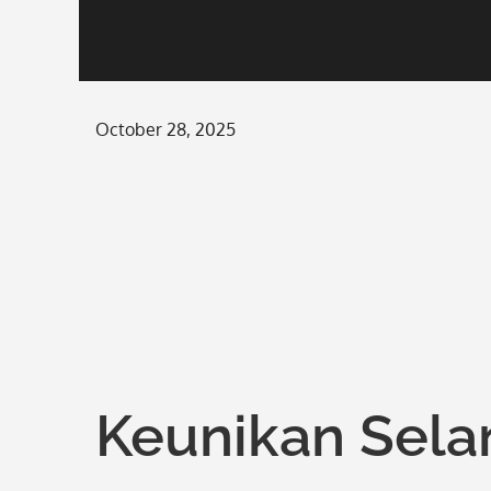
Posted
October 28, 2025
on
Keunikan Selan