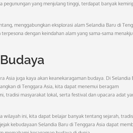
gga pegunungan yang menjulang tinggi, terdapat banyak kemiri
ntang, menggabungkan eksplorasi alam Selandia Baru di Ten
kan terpesona dengan keindahan alam yang sama-sama menakj
 Budaya
ra Asia juga kaya akan keanekaragaman budaya. Di Selandia 
dangkan di Tenggara Asia, kita dapat menemui beragam
i, tradisi masyarakat lokal, serta festival dan upacara adat y
ilayah ini, kita dapat belajar banyak tentang sejarah, tradis
 jejak kebudayaan Selandia Baru di Tenggara Asia dapat mem
m memahami keragaman budaya di dunia.