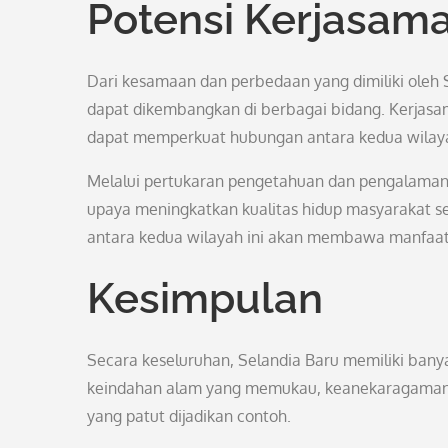
Potensi Kerjasam
Dari kesamaan dan perbedaan yang dimiliki oleh 
dapat dikembangkan di berbagai bidang. Kerjasa
dapat memperkuat hubungan antara kedua wilaya
Melalui pertukaran pengetahuan dan pengalaman,
upaya meningkatkan kualitas hidup masyarakat se
antara kedua wilayah ini akan membawa manfaat 
Kesimpulan
Secara keseluruhan, Selandia Baru memiliki banya
keindahan alam yang memukau, keanekaragaman b
yang patut dijadikan contoh.