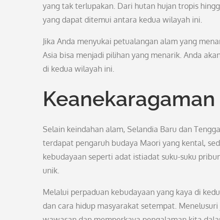
yang tak terlupakan. Dari hutan hujan tropis hin
yang dapat ditemui antara kedua wilayah ini.
Jika Anda menyukai petualangan alam yang mena
Asia bisa menjadi pilihan yang menarik. Anda a
di kedua wilayah ini.
Keanekaragaman
Selain keindahan alam, Selandia Baru dan Tengga
terdapat pengaruh budaya Maori yang kental, se
kebudayaan seperti adat istiadat suku-suku pribum
unik.
Melalui perpaduan kebudayaan yang kaya di kedua w
dan cara hidup masyarakat setempat. Menelusuri
wawasan dan memperkaya pengalaman kita dala