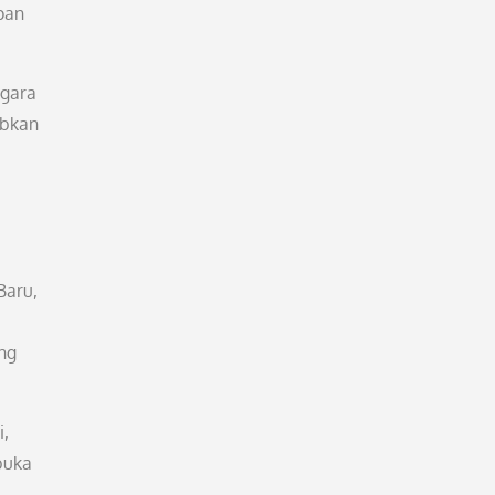
pan
ggara
ubkan
Baru,
ang
i,
buka