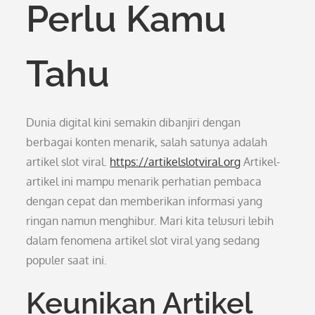
Perlu Kamu
Tahu
Dunia digital kini semakin dibanjiri dengan
berbagai konten menarik, salah satunya adalah
artikel slot viral.
https://artikelslotviral.org
Artikel-
artikel ini mampu menarik perhatian pembaca
dengan cepat dan memberikan informasi yang
ringan namun menghibur. Mari kita telusuri lebih
dalam fenomena artikel slot viral yang sedang
populer saat ini.
Keunikan Artikel