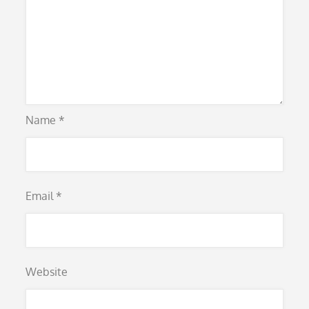
Name
*
Email
*
Website