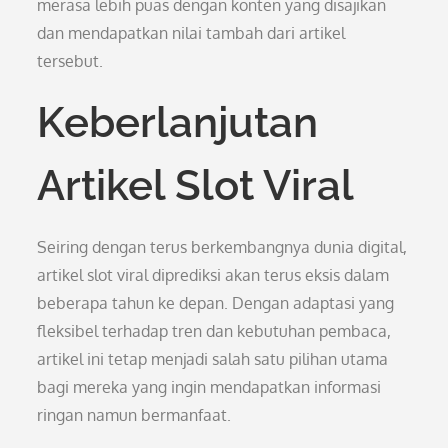
merasa lebih puas dengan konten yang disajikan
dan mendapatkan nilai tambah dari artikel
tersebut.
Keberlanjutan
Artikel Slot Viral
Seiring dengan terus berkembangnya dunia digital,
artikel slot viral diprediksi akan terus eksis dalam
beberapa tahun ke depan. Dengan adaptasi yang
fleksibel terhadap tren dan kebutuhan pembaca,
artikel ini tetap menjadi salah satu pilihan utama
bagi mereka yang ingin mendapatkan informasi
ringan namun bermanfaat.