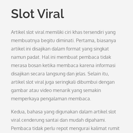
Slot Viral
Artikel slot viral memiliki ciri khas tersendiri yang
membuatnya begitu diminati. Pertama, biasanya
artikel ini disajikan dalam format yang singkat
namun padat. Hal ini membuat pembaca tidak
merasa bosan ketika membaca karena informasi
disajikan secara langsung dan jelas. Selain itu,
artikel slot viral juga seringkali dibumbui dengan
gambar atau video menarik yang semakin
memperkaya pengalaman membaca.
Kedua, bahasa yang digunakan dalam artikel slot
viral cenderung santai dan mudah dipahami.
Pembaca tidak perlu repot mengurai kalimat rumit