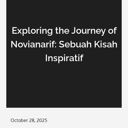
Exploring the Journey of
Novianarif: Sebuah Kisah
Inspiratif
Posted
October 28, 2025