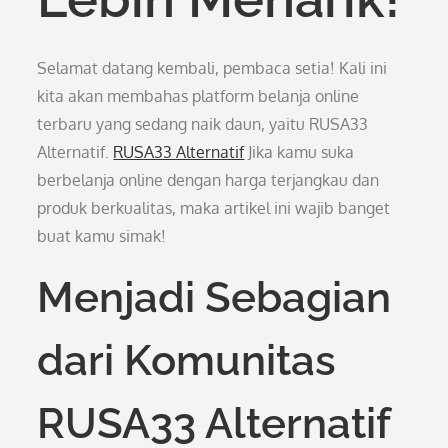
Selamat datang kembali, pembaca setia! Kali ini
kita akan membahas platform belanja online
terbaru yang sedang naik daun, yaitu RUSA33
Alternatif.
RUSA33 Alternatif
Jika kamu suka
berbelanja online dengan harga terjangkau dan
produk berkualitas, maka artikel ini wajib banget
buat kamu simak!
Menjadi Sebagian
dari Komunitas
RUSA33 Alternatif