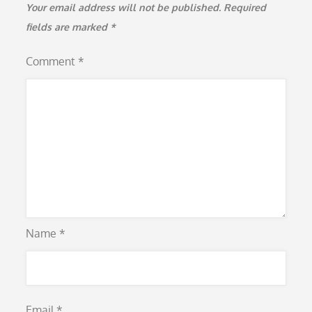
Your email address will not be published.
Required
fields are marked
*
Comment
*
Name
*
Email
*