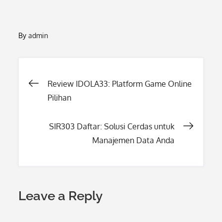
By
admin
Post
Review IDOLA33: Platform Game Online
Pilihan
navigation
SIR303 Daftar: Solusi Cerdas untuk
Manajemen Data Anda
Leave a Reply