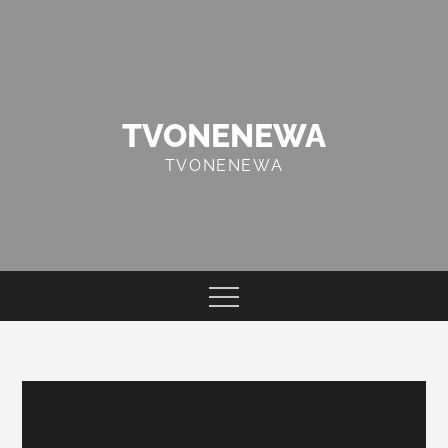
Skip
to
content
TVONENEWA
TVONENEWA