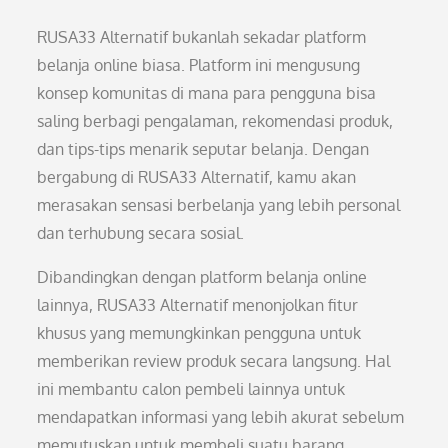
RUSA33 Alternatif bukanlah sekadar platform
belanja online biasa. Platform ini mengusung
konsep komunitas di mana para pengguna bisa
saling berbagi pengalaman, rekomendasi produk,
dan tips-tips menarik seputar belanja. Dengan
bergabung di RUSA33 Alternatif, kamu akan
merasakan sensasi berbelanja yang lebih personal
dan terhubung secara sosial.
Dibandingkan dengan platform belanja online
lainnya, RUSA33 Alternatif menonjolkan fitur
khusus yang memungkinkan pengguna untuk
memberikan review produk secara langsung. Hal
ini membantu calon pembeli lainnya untuk
mendapatkan informasi yang lebih akurat sebelum
memutuskan untuk membeli suatu barang.