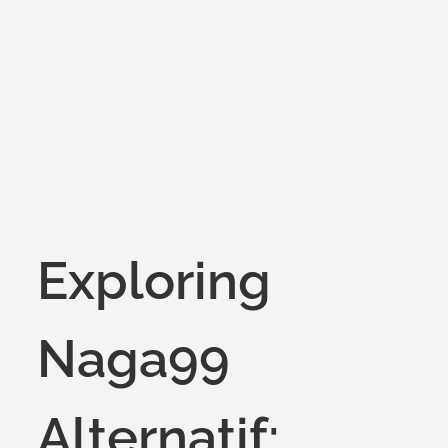
on
Exploring
Naga99
Alternatif: