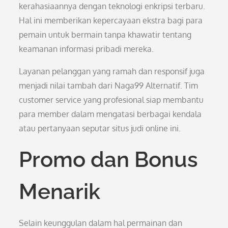
kerahasiaannya dengan teknologi enkripsi terbaru.
Hal ini memberikan kepercayaan ekstra bagi para
pemain untuk bermain tanpa khawatir tentang
keamanan informasi pribadi mereka.
Layanan pelanggan yang ramah dan responsif juga
menjadi nilai tambah dari Naga99 Alternatif. Tim
customer service yang profesional siap membantu
para member dalam mengatasi berbagai kendala
atau pertanyaan seputar situs judi online ini.
Promo dan Bonus
Menarik
Selain keunggulan dalam hal permainan dan