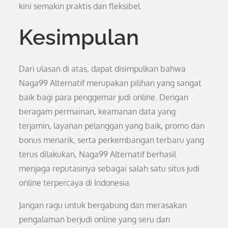
kini semakin praktis dan fleksibel.
Kesimpulan
Dari ulasan di atas, dapat disimpulkan bahwa
Naga99 Alternatif merupakan pilihan yang sangat
baik bagi para penggemar judi online. Dengan
beragam permainan, keamanan data yang
terjamin, layanan pelanggan yang baik, promo dan
bonus menarik, serta perkembangan terbaru yang
terus dilakukan, Naga99 Alternatif berhasil
menjaga reputasinya sebagai salah satu situs judi
online terpercaya di Indonesia.
Jangan ragu untuk bergabung dan merasakan
pengalaman berjudi online yang seru dan