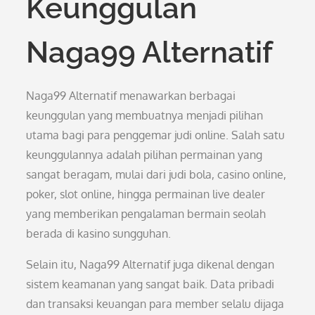
Keunggulan
Naga99 Alternatif
Naga99 Alternatif menawarkan berbagai
keunggulan yang membuatnya menjadi pilihan
utama bagi para penggemar judi online. Salah satu
keunggulannya adalah pilihan permainan yang
sangat beragam, mulai dari judi bola, casino online,
poker, slot online, hingga permainan live dealer
yang memberikan pengalaman bermain seolah
berada di kasino sungguhan.
Selain itu, Naga99 Alternatif juga dikenal dengan
sistem keamanan yang sangat baik. Data pribadi
dan transaksi keuangan para member selalu dijaga