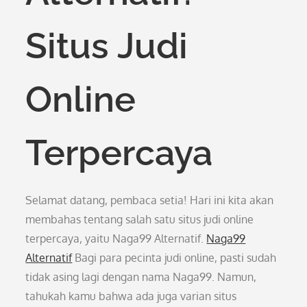
Situs Judi
Online
Terpercaya
Selamat datang, pembaca setia! Hari ini kita akan
membahas tentang salah satu situs judi online
terpercaya, yaitu Naga99 Alternatif.
Naga99
Alternatif
Bagi para pecinta judi online, pasti sudah
tidak asing lagi dengan nama Naga99. Namun,
tahukah kamu bahwa ada juga varian situs