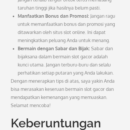
taruhan tinggi jika hasilnya belum pasti.
Manfaatkan Bonus dan Promosi:
Jangan ragu
untuk memanfaatkan bonus dan promosi yang
ditawarkan oleh situs slot online. Ini dapat
meningkatkan peluang Anda untuk menang.
Bermain dengan Sabar dan Bijak:
Sabar dan
bijaksana dalam bermain slot gacor adalah
kunci utama. Jangan terburu-buru dan selalu
perhatikan setiap putaran yang Anda lakukan.
Dengan menerapkan tips di atas, saya yakin Anda
bisa merasakan keseruan bermain slot gacor dan
mendapatkan kemenangan yang memuaskan.
Selamat mencoba!
Keberuntungan