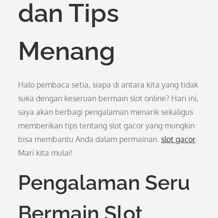
dan Tips
Menang
Halo pembaca setia, siapa di antara kita yang tidak
suka dengan keseruan bermain slot online? Hari ini,
saya akan berbagi pengalaman menarik sekaligus
memberikan tips tentang slot gacor yang mungkin
bisa membantu Anda dalam permainan.
slot gacor
Mari kita mulai!
Pengalaman Seru
Bermain Slot