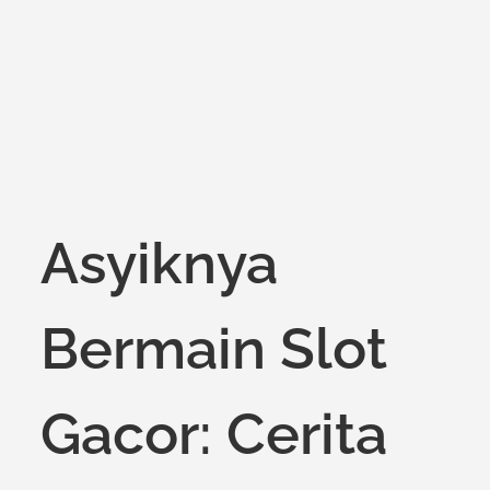
on
Asyiknya
Bermain Slot
Gacor: Cerita