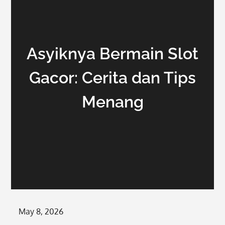
Asyiknya Bermain Slot
Gacor: Cerita dan Tips
Menang
Posted
May 8, 2026