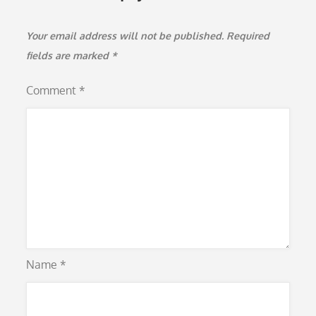
Your email address will not be published.
Required
fields are marked
*
Comment
*
Name
*