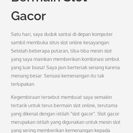
Gacor
Satu hari, saya duduk santai di depan komputer
sambil membuka situs slot online kesayangan.
Setelah beberapa putaran, tiba-tiba mesin slot
yang saya mainkan memberikan kombinasi simbol
yang luar biasa! Saya pun berteriak senang karena
menang besar. Sensasi kemenangan itu tak
terlupakan.
Kegembiraan tersebut membuat saya semakin
tertarik untuk terus bermain slot online, terutama
yang dikenal dengan istilah “slot gacor”. Slot gacor
merupakan istilah yang digunakan untuk mesin slot
yang sering memberikan kemenangan kepada