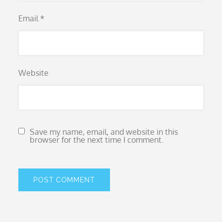
Email
*
Website
Save my name, email, and website in this
browser for the next time I comment.