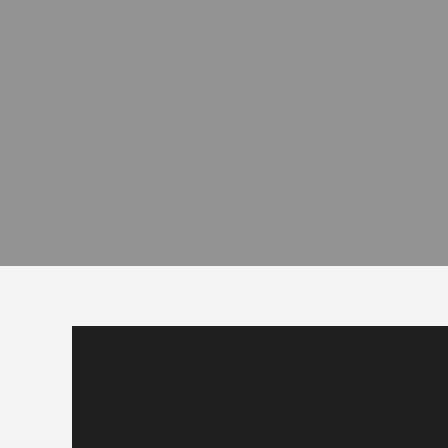
Skip
to
content