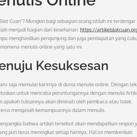
Slot Cuan”? Mungkin bagi sebagian orang istilah ini terdengar
 telah menjadi bagian dari keseharian.
https://artikelslotcuan.or
mampu menghasilkan pengunjung dan juga pendapatan yang cuk
 fenomena menulis online yang satu ini.
enuju Kesuksesan
baru saja memulai karirnya di dunia menulis online. Dengan te
tuskan untuk mencoba peruntungannya dengan menulis Artik
in apakah tulisannya akan diminati oleh pembaca atau tidak.
 terus mengasah kemampuannya dalam menulis.
k menyangka bahwa artikel tersebut akan mendapatkan respon 
ang pun terus meningkat setiap harinya. Hal ini memberikan