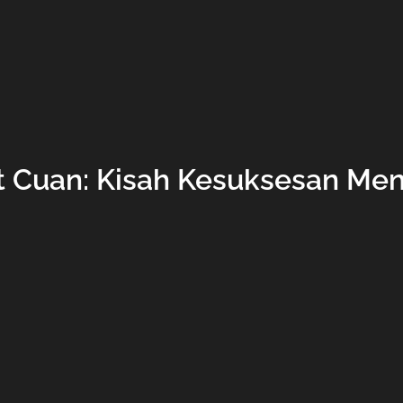
ot Cuan: Kisah Kesuksesan Men