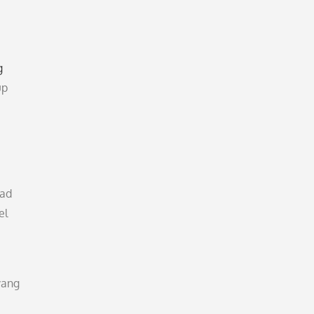
g
up
kad
el
yang