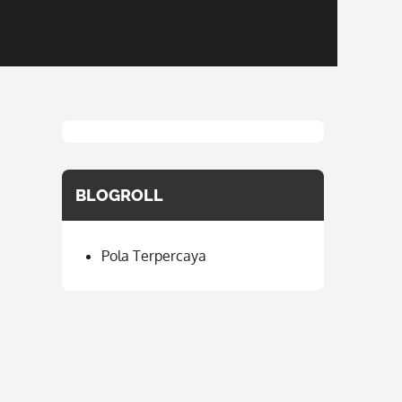
BLOGROLL
Pola Terpercaya