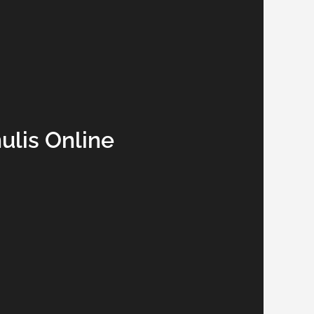
ulis Online