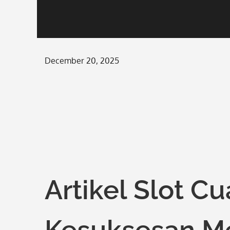
Posted
December 20, 2025
on
Artikel Slot Cu
Kesuksesan Me