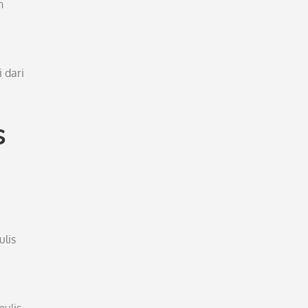
n
 dari
s
ulis