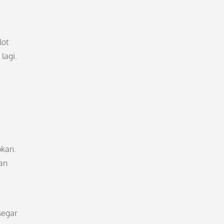
lot
lagi.
pkan.
an
segar